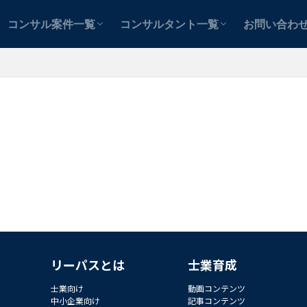
テンツ
テンツ
案件を探す
コンサルタントを探す
士業用
中小企業用
案件紹介者
コンサル案件一覧
コンサルタント一覧
お問い合わ
テンツ
テンツ
案件を探す
コンサルタントを探す
士業用
中小企業用
案件紹介者
リーパスとは
士業育成
士業向け
動画コンテンツ
中小企業向け
記事コンテンツ