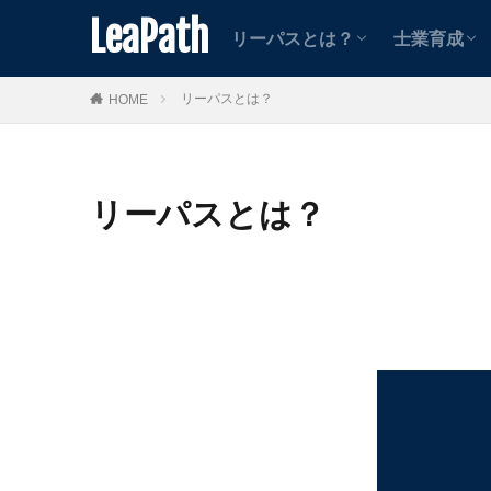
士業向け
中小企業向け
案件紹介者向け
動画コン
記事コン
LeaPath
リーパスとは？
士業育成
士業向け
中小企業向け
案件紹介者向け
動画コン
記事コン
リーパスとは？
HOME
リーパスとは？