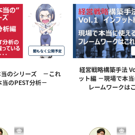
間もなく公開予定
経営戦略構築手法 Vo
本当のシリーズ －これ
ット編 －現場で本
本当のPEST分析－
レームワークは