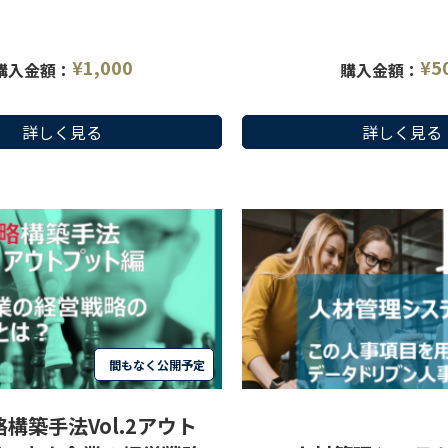
し、明日からでもできるD＆I取
産」の本当の意味を理解し
ます。
を見直し、強みを見出して
内容です。
¥
1,000
¥
5
購入金額：
購入金額：
詳しく見る
詳しく見る
間もなく公開予定
構築手法Vol.2アウト