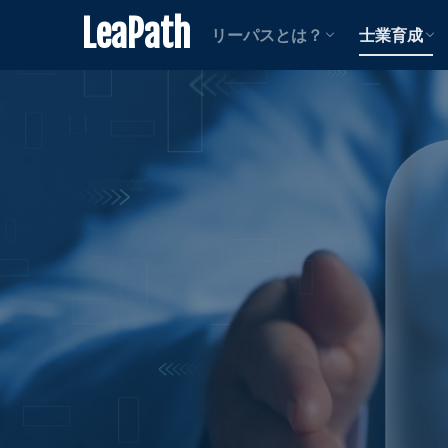
士業向け
中小企業向け
案件紹介者向け
動画コン
記事コン
LeaPath
リーパスとは？
士業育成
士業向け
中小企業向け
案件紹介者向け
動画コン
記事コン