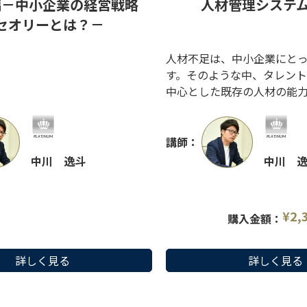
編－中小企業の経営戦略
人材管理システ
セオリーとは？－
人材不足は、中小企業にと
す。そのような中、タレン
中心とした既存の人材の能
を検討することも重要にな
かしながら、それらを勘と
限界があります。本講座で
講師：
ムを用いたデータドリブン
中川 逸斗
中川 
のために必要な要件を詳し
す。
¥
2,
購入金額：
詳しく見る
詳しく見る