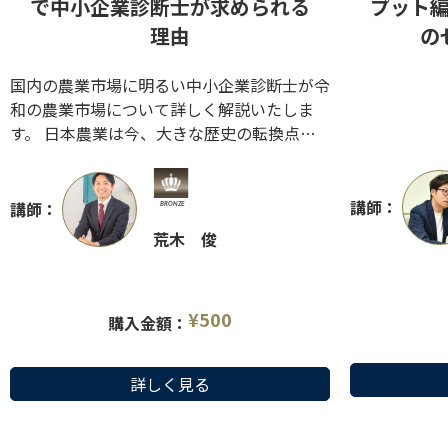
で中小企業診断士が求められる
プット
理由
の
国内の農業市場に明るい中小企業診断士が令
和の農業市場について詳しく解説いたしま
す。 日本農業は今、大きな歴史の転換点を
迎えており、中小企業診断士が活躍できるフ
ィールドが広がってきています。 もしかす
ると、中小企業診断士にとって最後のフロン
講師：
講師：
ティア市場になる可能性を秘めています。
荒木 俊
日本農業の流れと提案内容を学び、農業市場
で活躍できる中小企業診断士になりましょ
う！
¥
500
購入金額：
詳しく見る