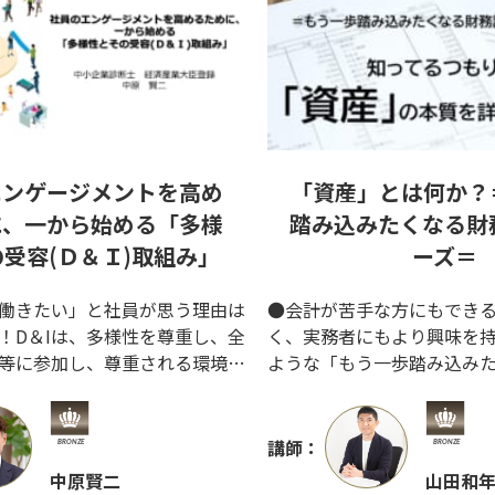
エンゲージメントを高め
「資産」とは何か？
に、一から始める「多様
踏み込みたくなる財
受容(Ｄ＆Ｉ)取組み」
ーズ＝
働きたい」と社員が思う理由は
●会計が苦手な方にもでき
！D＆Iは、多様性を尊重し、全
く、実務者にもより興味を
等に参加し、尊重される環境を
ような「もう一歩踏み込み
みです。D＆I取組みにより、社
シリーズ」です。 ●今回は
ジメントを高めることができま
マです。会計の中ではメジ
社員に選ばれる理由・企業が持
いますが、「資産って何？
講師：
る原動力」の考え方・取組み方
確に答えられますか？ ●こ
中原賢二
山田和