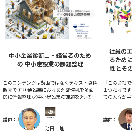
社員の
中小企業診断士・経営者のため
るため
の 中小建設業の課題整理
性とその
このコンテンツは動画ではなくテキスト資料
「この会社で
販売です ①建設業における外部環境を多面
１つだけです
的に情報整理 ②中小建設業の課題を3つの視
ての人々が平
点で分類し、企業の成長段階に合わせた取組
作り出す取組
み課題を明示 ③自社独自の業務プロセス完
員のエンゲー
成後に、競争優位性構築のために取り組む施
す。「企業が
講師：
講師：
策の方向性を明示 ③診断士にとっては建設
続的に成長す
池田 隆