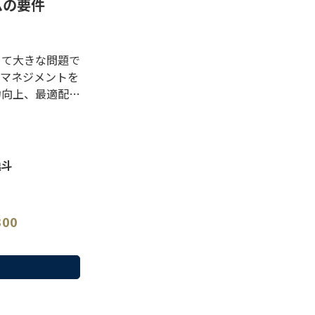
ムの要件
って大きな問題で
トマネジメントを
力向上、最適配置
ってきました。し
経験でやることも
は人材管理システ
人事の内容と、そ
逸斗
く説明していきま
300