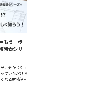
＝もう一歩
務諸表シリ
るだけ分かりやす
持っていただける
たくなる財務諸表
「資産」がテー
ャーな言葉だと思
」と言われたら正
の動画では「資
年