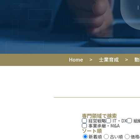
Home
>
士業育成
>
動
専門領域で検索
経営戦略
IT・DX
組
事業承継・M&A
ソート順
新着順
古い順
価格