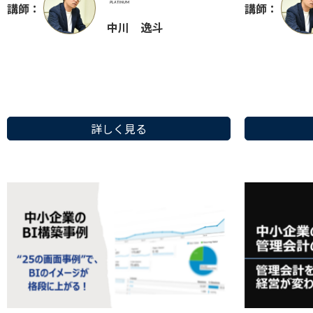
講師：
講師：
中川 逸斗
詳しく見る