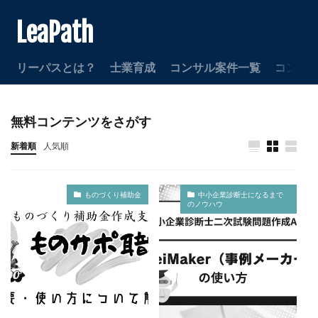
LeaPath
リーパスとは？
士業育成
コンサル案件一覧
コンサ
無料コンテンツをさがす
新着順
人気順
ものづくり補助金
中小企業診断士になるまで
のノウハウ