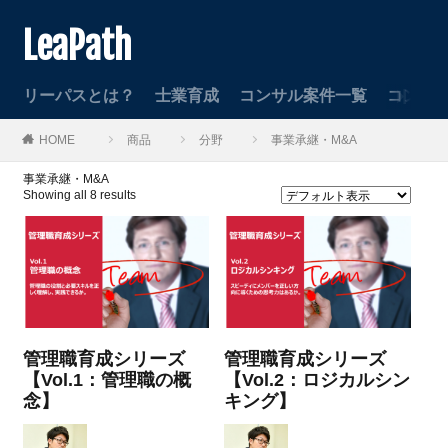
LeaPath
リーパスとは？
士業育成
コンサル案件一覧
コンサ
HOME
商品
分野
事業承継・M&A
事業承継・M&A
Showing all 8 results
管理職育成シリーズ
管理職育成シリーズ
【Vol.1：管理職の概
【Vol.2：ロジカルシン
念】
キング】