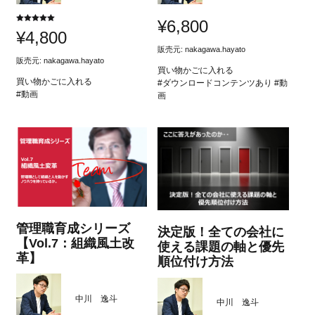
¥
6,800
5段階中
¥
4,800
5.00
の評価
販売元:
nakagawa.hayato
販売元:
nakagawa.hayato
買い物かごに入れる
買い物かごに入れる
#ダウンロードコンテンツあり #動
#動画
画
管理職育成シリーズ
決定版！全ての会社に
【Vol.7：組織風土改
使える課題の軸と優先
革】
順位付け方法
中川 逸斗
中川 逸斗