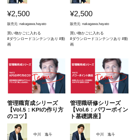
¥
2,500
¥
2,500
販売元:
nakagawa.hayato
販売元:
nakagawa.hayato
買い物かごに入れる
買い物かごに入れる
#ダウンロードコンテンツあり #動
#ダウンロードコンテンツあり #動
画
画
管理職育成シリーズ
管理職研修シリーズ
【Vol.5：KPIの作り方
【Vol.6：パワーポイン
のコツ】
ト基礎講座】
中川 逸斗
中川 逸斗