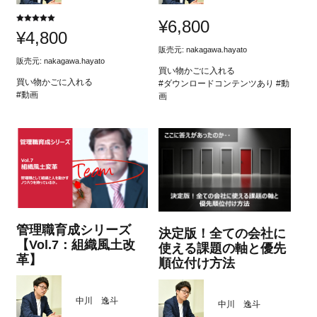
¥
6,800
5段階中
¥
4,800
5.00
の評価
販売元:
nakagawa.hayato
販売元:
nakagawa.hayato
買い物かごに入れる
買い物かごに入れる
#ダウンロードコンテンツあり #動
#動画
画
管理職育成シリーズ
決定版！全ての会社に
【Vol.7：組織風土改
使える課題の軸と優先
革】
順位付け方法
中川 逸斗
中川 逸斗