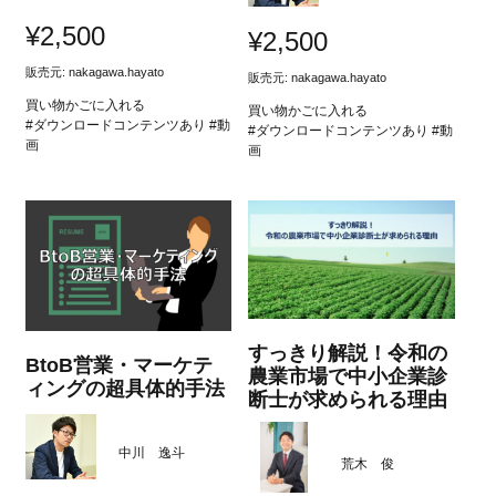
¥
2,500
¥
2,500
販売元:
nakagawa.hayato
販売元:
nakagawa.hayato
買い物かごに入れる
買い物かごに入れる
#ダウンロードコンテンツあり #動
#ダウンロードコンテンツあり #動
画
画
すっきり解説！令和の
BtoB営業・マーケテ
農業市場で中小企業診
ィングの超具体的手法
断士が求められる理由
中川 逸斗
荒木 俊