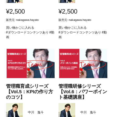
¥
2,500
¥
2,500
販売元:
nakagawa.hayato
販売元:
nakagawa.hayato
買い物かごに入れる
買い物かごに入れる
#ダウンロードコンテンツあり #動
#ダウンロードコンテンツあり #動
画
画
管理職育成シリーズ
管理職研修シリーズ
【Vol.5：KPIの作り方
【Vol.6：パワーポイン
のコツ】
ト基礎講座】
中川 逸斗
中川 逸斗