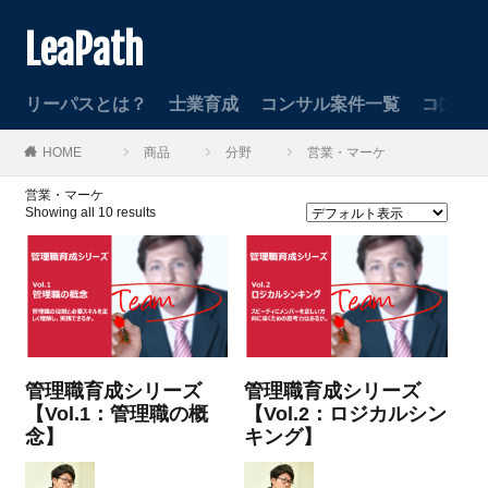
LeaPath
リーパスとは？
士業育成
コンサル案件一覧
コンサ
HOME
商品
分野
営業・マーケ
営業・マーケ
Showing all 10 results
管理職育成シリーズ
管理職育成シリーズ
【Vol.1：管理職の概
【Vol.2：ロジカルシン
念】
キング】