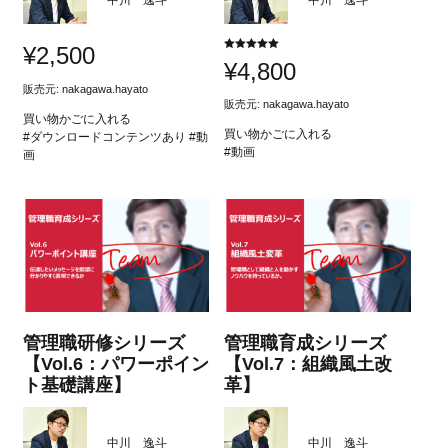
中川 逸斗
中川 逸斗
¥
2,500
5段階中
¥
4,800
5.00
の評価
販売元:
nakagawa.hayato
販売元:
nakagawa.hayato
買い物かごに入れる
買い物かごに入れる
#ダウンロードコンテンツあり #動
#動画
画
管理職研修シリーズ
管理職育成シリーズ
【Vol.6：パワーポイン
【Vol.7：組織風土改
ト基礎講座】
革】
中川 逸斗
中川 逸斗