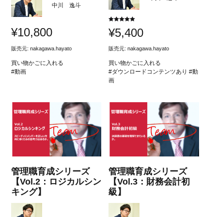
中川 逸斗
5段階中
¥
10,800
¥
5,400
5.00
の評価
販売元:
nakagawa.hayato
販売元:
nakagawa.hayato
買い物かごに入れる
買い物かごに入れる
#動画
#ダウンロードコンテンツあり #動
画
管理職育成シリーズ
管理職育成シリーズ
【Vol.2：ロジカルシン
【Vol.3：財務会計初
キング】
級】