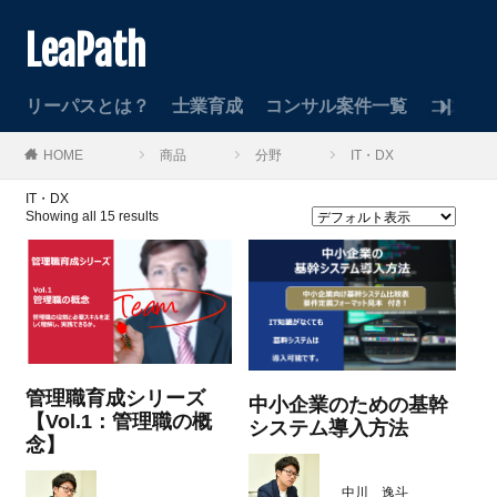
LeaPath
リーパスとは？
士業育成
コンサル案件一覧
コンサ
HOME
商品
分野
IT・DX
IT・DX
Showing all 15 results
管理職育成シリーズ
中小企業のための基幹
【Vol.1：管理職の概
システム導入方法
念】
中川 逸斗