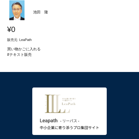
池田 隆
¥
0
販売元: LeaPath
買い物かごに入れる
#テキスト販売