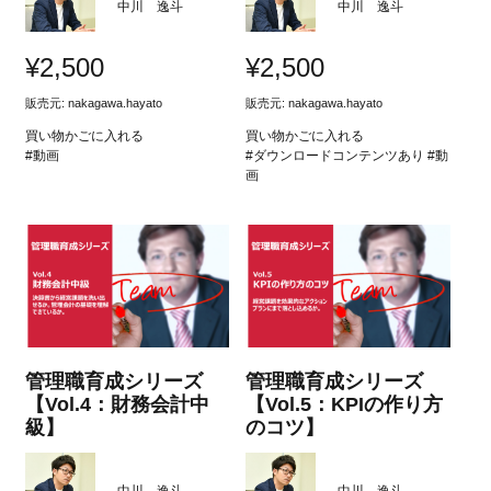
中川 逸斗
中川 逸斗
¥
2,500
¥
2,500
販売元:
nakagawa.hayato
販売元:
nakagawa.hayato
買い物かごに入れる
買い物かごに入れる
#動画
#ダウンロードコンテンツあり #動
画
管理職育成シリーズ
管理職育成シリーズ
【Vol.4：財務会計中
【Vol.5：KPIの作り方
級】
のコツ】