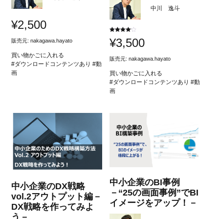
中川 逸斗
¥
2,500
5段階中
¥
3,500
販売元:
nakagawa.hayato
4.00
の評価
買い物かごに入れる
販売元:
nakagawa.hayato
#ダウンロードコンテンツあり #動
画
買い物かごに入れる
#ダウンロードコンテンツあり #動
画
中小企業のBI事例
中小企業のDX戦略
－“25の画面事例”でBI
vol.2アウトプット編－
イメージをアップ！－
DX戦略を作ってみよ
う－