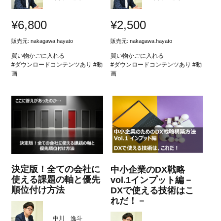
¥
6,800
¥
2,500
販売元:
nakagawa.hayato
販売元:
nakagawa.hayato
買い物かごに入れる
買い物かごに入れる
#ダウンロードコンテンツあり #動
#ダウンロードコンテンツあり #動
画
画
決定版！全ての会社に
中小企業のDX戦略
使える課題の軸と優先
vol.1インプット編－
順位付け方法
DXで使える技術はこ
れだ！－
中川 逸斗