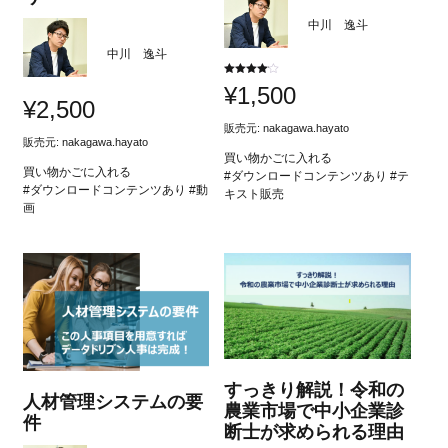
中川 逸斗
中川 逸斗
5段階中
¥
1,500
4.00
¥
2,500
の評価
販売元:
nakagawa.hayato
販売元:
nakagawa.hayato
買い物かごに入れる
買い物かごに入れる
#ダウンロードコンテンツあり #テ
#ダウンロードコンテンツあり #動
キスト販売
画
すっきり解説！令和の
人材管理システムの要
農業市場で中小企業診
件
断士が求められる理由