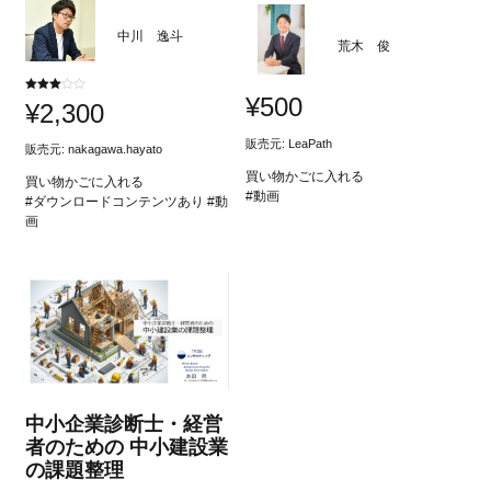
中川 逸斗
荒木 俊
¥
500
5段階
¥
2,300
中
3.00
の評価
販売元: LeaPath
販売元:
nakagawa.hayato
買い物かごに入れる
買い物かごに入れる
#動画
#ダウンロードコンテンツあり #動
画
中小企業診断士・経営
者のための 中小建設業
の課題整理