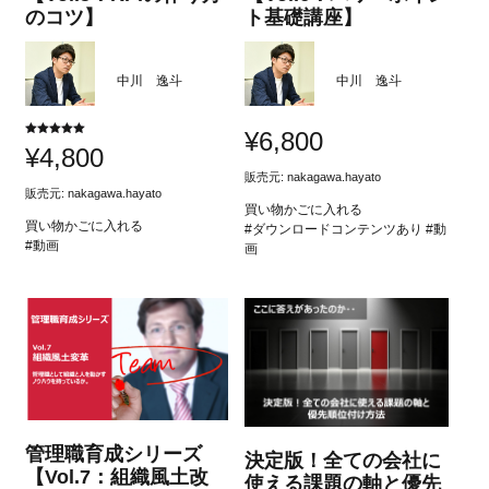
のコツ】
ト基礎講座】
中川 逸斗
中川 逸斗
¥
6,800
5段階中
¥
4,800
5.00
の評価
販売元:
nakagawa.hayato
販売元:
nakagawa.hayato
買い物かごに入れる
買い物かごに入れる
#ダウンロードコンテンツあり #動
#動画
画
管理職育成シリーズ
決定版！全ての会社に
【Vol.7：組織風土改
使える課題の軸と優先