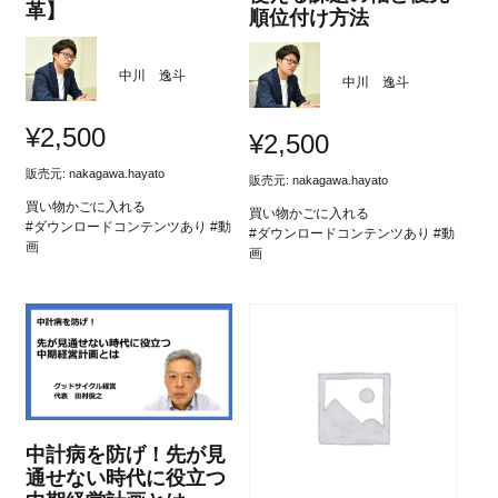
革】
順位付け方法
中川 逸斗
中川 逸斗
¥
2,500
¥
2,500
販売元:
nakagawa.hayato
販売元:
nakagawa.hayato
買い物かごに入れる
買い物かごに入れる
#ダウンロードコンテンツあり #動
#ダウンロードコンテンツあり #動
画
画
中計病を防げ！先が見
通せない時代に役立つ