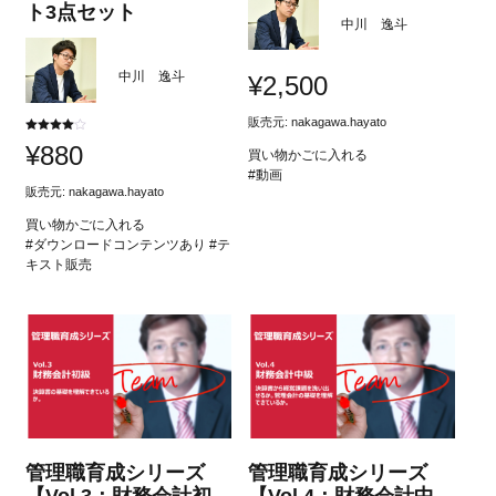
ト3点セット
中川 逸斗
中川 逸斗
¥
2,500
販売元:
nakagawa.hayato
5段階中
¥
880
4.00
買い物かごに入れる
の評価
#動画
販売元:
nakagawa.hayato
買い物かごに入れる
#ダウンロードコンテンツあり #テ
キスト販売
管理職育成シリーズ
管理職育成シリーズ