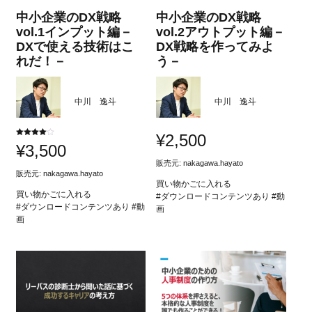
中小企業のDX戦略
中小企業のDX戦略
vol.1インプット編－
vol.2アウトプット編－
DXで使える技術はこ
DX戦略を作ってみよ
れだ！－
う－
中川 逸斗
中川 逸斗
¥
2,500
5段階中
¥
3,500
4.00
の評価
販売元:
nakagawa.hayato
販売元:
nakagawa.hayato
買い物かごに入れる
買い物かごに入れる
#ダウンロードコンテンツあり #動
#ダウンロードコンテンツあり #動
画
画