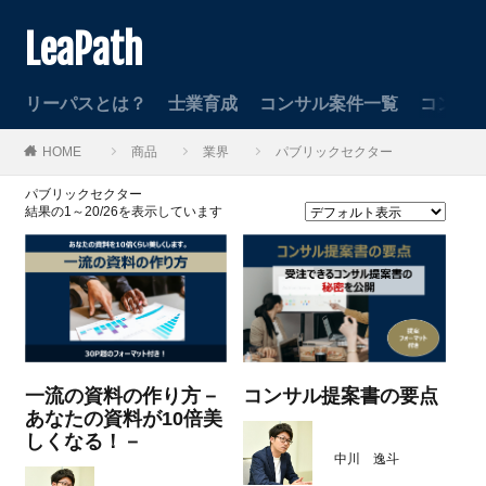
LeaPath
リーパスとは？
士業育成
コンサル案件一覧
コンサ
HOME
商品
業界
パブリックセクター
パブリックセクター
結果の1～20/26を表示しています
一流の資料の作り方－
コンサル提案書の要点
あなたの資料が10倍美
しくなる！－
中川 逸斗