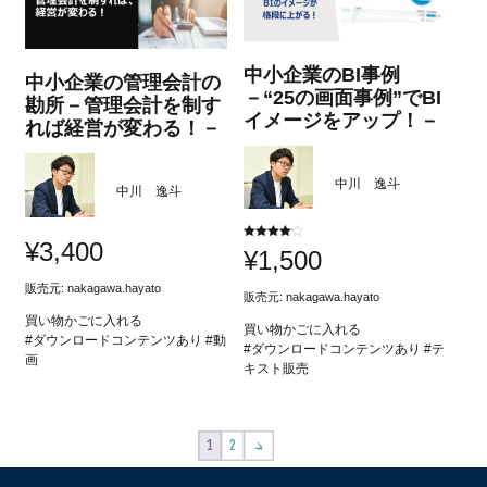
中小企業のBI事例
中小企業の管理会計の
－“25の画面事例”でBI
勘所－管理会計を制す
イメージをアップ！－
れば経営が変わる！－
中川 逸斗
中川 逸斗
¥
3,400
5段階中
¥
1,500
4.00
の評価
販売元:
nakagawa.hayato
販売元:
nakagawa.hayato
買い物かごに入れる
買い物かごに入れる
#ダウンロードコンテンツあり #動
#ダウンロードコンテンツあり #テ
画
キスト販売
1
2
→