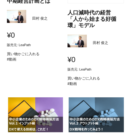
中期経営計画とは
人口減時代の経営
「人から始まる好循
田村 俊之
環」モデル
¥
0
田村 俊之
販売元: LeaPath
買い物かごに入れる
¥
0
#動画
販売元: LeaPath
買い物かごに入れる
#動画