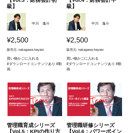
【Vol.3：財務会計初
【Vol.4：財務会計中
級】
級】
中川 逸斗
中川 逸斗
¥
2,500
¥
2,500
販売元:
nakagawa.hayato
販売元:
nakagawa.hayato
買い物かごに入れる
買い物かごに入れる
#ダウンロードコンテンツあり #動
#ダウンロードコンテンツあり #動
画
画
管理職育成シリーズ
管理職研修シリーズ
【Vol.5：KPIの作り方
【Vol.6：パワーポイン