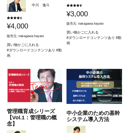
中川 逸斗
5段階中
¥
3,000
4.50
の評価
5段階中
販売元:
nakagawa.hayato
¥
4,000
4.50
の評価
買い物かごに入れる
販売元:
nakagawa.hayato
#ダウンロードコンテンツあり #動
画
買い物かごに入れる
#ダウンロードコンテンツあり #動
画
管理職育成シリーズ
中小企業のための基幹
【Vol.1：管理職の概
システム導入方法
念】