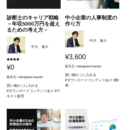
診断士のキャリア戦略
中小企業の人事制度の
－年収5000万円を超え
作り方
るための考え方－
中川 逸斗
中川 逸斗
¥
3,600
5段階中
¥
0
販売元:
nakagawa.hayato
4.00
の評価
買い物かごに入れる
販売元:
nakagawa.hayato
#ダウンロードコンテンツあり #動
画
買い物かごに入れる
#ダウンロードコンテンツあり #テ
キスト販売