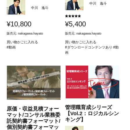
中川 逸斗
中川 逸斗
5段階中
¥
10,800
¥
5,400
5.00
の評価
販売元:
nakagawa.hayato
販売元:
nakagawa.hayato
買い物かごに入れる
買い物かごに入れる
#動画
#ダウンロードコンテンツあり #動
画
管理職育成シリーズ
原価・収益見積フォー
【Vol.2：ロジカルシン
マット/コンサル業務委
キング】
託契約書フォーマット/
個別契約書フォーマッ