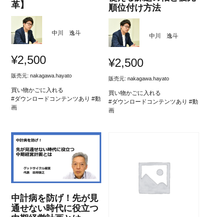
革】
順位付け方法
中川 逸斗
中川 逸斗
¥
2,500
¥
2,500
販売元:
nakagawa.hayato
販売元:
nakagawa.hayato
買い物かごに入れる
買い物かごに入れる
#ダウンロードコンテンツあり #動
#ダウンロードコンテンツあり #動
画
画
中計病を防げ！先が見
通せない時代に役立つ