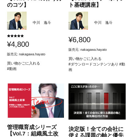
のコツ】
ト基礎講座】
中川 逸斗
中川 逸斗
¥
6,800
5段階中
¥
4,800
5.00
の評価
販売元:
nakagawa.hayato
販売元:
nakagawa.hayato
買い物かごに入れる
買い物かごに入れる
#ダウンロードコンテンツあり #動
#動画
画
管理職育成シリーズ
決定版！全ての会社に
【Vol.7：組織風土改
使える課題の軸と優先