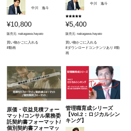
中川 逸斗
中川 逸斗
5段階中
¥
10,800
¥
5,400
5.00
の評価
販売元:
nakagawa.hayato
販売元:
nakagawa.hayato
買い物かごに入れる
買い物かごに入れる
#動画
#ダウンロードコンテンツあり #動
画
管理職育成シリーズ
原価・収益見積フォー
【Vol.2：ロジカルシン
マット/コンサル業務委
キング】
託契約書フォーマット/
個別契約書フォーマッ