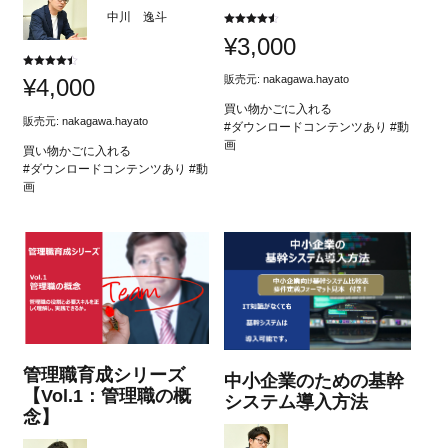
中川 逸斗
5段階中
¥
3,000
4.50
の評価
5段階中
販売元:
nakagawa.hayato
¥
4,000
4.50
の評価
買い物かごに入れる
販売元:
nakagawa.hayato
#ダウンロードコンテンツあり #動
画
買い物かごに入れる
#ダウンロードコンテンツあり #動
画
管理職育成シリーズ
中小企業のための基幹
【Vol.1：管理職の概
システム導入方法
念】