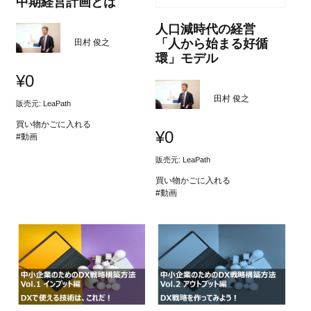
中期経営計画とは
人口減時代の経営
「人から始まる好循
田村 俊之
環」モデル
¥
0
田村 俊之
販売元: LeaPath
買い物かごに入れる
¥
0
#動画
販売元: LeaPath
買い物かごに入れる
#動画