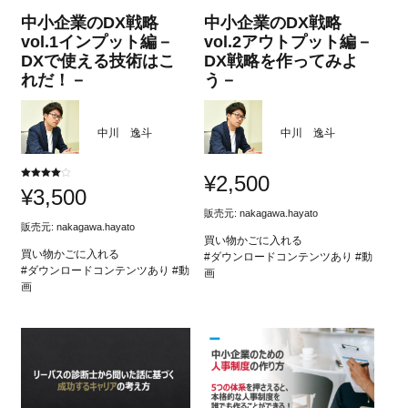
中小企業のDX戦略
中小企業のDX戦略
vol.1インプット編－
vol.2アウトプット編－
DXで使える技術はこ
DX戦略を作ってみよ
れだ！－
う－
中川 逸斗
中川 逸斗
¥
2,500
5段階中
¥
3,500
4.00
の評価
販売元:
nakagawa.hayato
販売元:
nakagawa.hayato
買い物かごに入れる
買い物かごに入れる
#ダウンロードコンテンツあり #動
#ダウンロードコンテンツあり #動
画
画