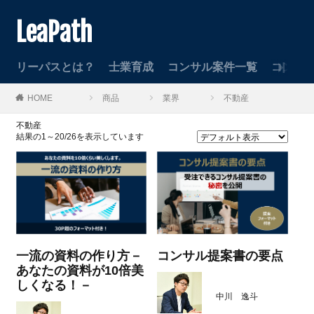
LeaPath
リーパスとは？
士業育成
コンサル案件一覧
コンサ
HOME
商品
業界
不動産
不動産
結果の1～20/26を表示しています
一流の資料の作り方－
コンサル提案書の要点
あなたの資料が10倍美
しくなる！－
中川 逸斗