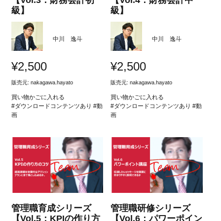
【Vol.3：財務会計初
【Vol.4：財務会計中
級】
級】
中川 逸斗
中川 逸斗
¥
2,500
¥
2,500
販売元:
nakagawa.hayato
販売元:
nakagawa.hayato
買い物かごに入れる
買い物かごに入れる
#ダウンロードコンテンツあり #動
#ダウンロードコンテンツあり #動
画
画
管理職育成シリーズ
管理職研修シリーズ
【Vol.5：KPIの作り方
【Vol.6：パワーポイン