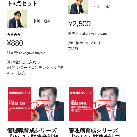
ト3点セット
中川 逸斗
中川 逸斗
¥
2,500
販売元:
nakagawa.hayato
5段階中
¥
880
4.00
買い物かごに入れる
の評価
#動画
販売元:
nakagawa.hayato
買い物かごに入れる
#ダウンロードコンテンツあり #テ
キスト販売
管理職育成シリーズ
管理職育成シリーズ