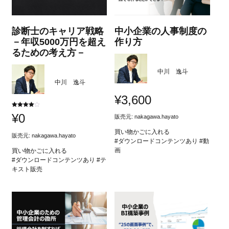
診断士のキャリア戦略
中小企業の人事制度の
－年収5000万円を超え
作り方
るための考え方－
中川 逸斗
中川 逸斗
¥
3,600
5段階中
¥
0
販売元:
nakagawa.hayato
4.00
の評価
買い物かごに入れる
販売元:
nakagawa.hayato
#ダウンロードコンテンツあり #動
画
買い物かごに入れる
#ダウンロードコンテンツあり #テ
キスト販売