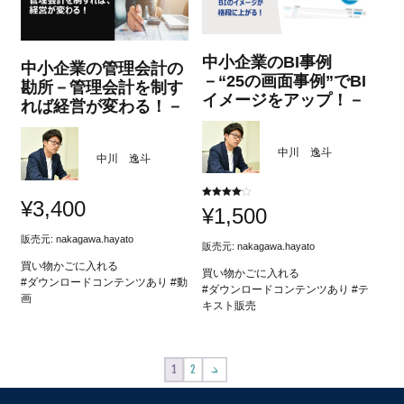
中小企業のBI事例
中小企業の管理会計の
－“25の画面事例”でBI
勘所－管理会計を制す
イメージをアップ！－
れば経営が変わる！－
中川 逸斗
中川 逸斗
¥
3,400
5段階中
¥
1,500
4.00
の評価
販売元:
nakagawa.hayato
販売元:
nakagawa.hayato
買い物かごに入れる
買い物かごに入れる
#ダウンロードコンテンツあり #動
#ダウンロードコンテンツあり #テ
画
キスト販売
1
2
→