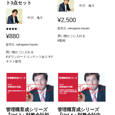
ト3点セット
中川 逸斗
中川 逸斗
¥
2,500
販売元:
nakagawa.hayato
5段階中
¥
880
4.00
買い物かごに入れる
の評価
#動画
販売元:
nakagawa.hayato
買い物かごに入れる
#ダウンロードコンテンツあり #テ
キスト販売
管理職育成シリーズ
管理職育成シリーズ