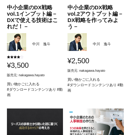
中小企業のDX戦略
中小企業のDX戦略
vol.1インプット編－
vol.2アウトプット編－
DXで使える技術はこ
DX戦略を作ってみよ
れだ！－
う－
中川 逸斗
中川 逸斗
¥
2,500
5段階中
¥
3,500
4.00
の評価
販売元:
nakagawa.hayato
販売元:
nakagawa.hayato
買い物かごに入れる
買い物かごに入れる
#ダウンロードコンテンツあり #動
#ダウンロードコンテンツあり #動
画
画