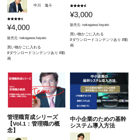
中川 逸斗
5段階中
¥
3,000
4.50
の評価
5段階中
販売元:
nakagawa.hayato
¥
4,000
4.50
の評価
買い物かごに入れる
販売元:
nakagawa.hayato
#ダウンロードコンテンツあり #動
画
買い物かごに入れる
#ダウンロードコンテンツあり #動
画
管理職育成シリーズ
中小企業のための基幹
【Vol.1：管理職の概
システム導入方法
念】