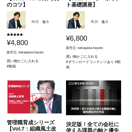
のコツ】
ト基礎講座】
中川 逸斗
中川 逸斗
¥
6,800
5段階中
¥
4,800
5.00
の評価
販売元:
nakagawa.hayato
販売元:
nakagawa.hayato
買い物かごに入れる
買い物かごに入れる
#ダウンロードコンテンツあり #動
#動画
画
管理職育成シリーズ
決定版！全ての会社に
【Vol.7：組織風土改
使える課題の軸と優先