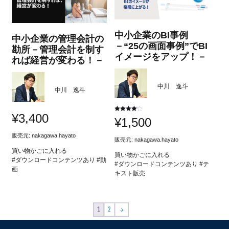
中小企業のBI事例
中小企業の管理会計の
－“25の画面事例”でBI
勘所－管理会計を制す
イメージをアップ！－
れば経営が変わる！－
中川 逸斗
中川 逸斗
¥
3,400
5段階中
¥
1,500
4.00
の評価
販売元:
nakagawa.hayato
販売元:
nakagawa.hayato
買い物かごに入れる
買い物かごに入れる
#ダウンロードコンテンツあり #動
#ダウンロードコンテンツあり #テ
画
キスト販売
1
2
→