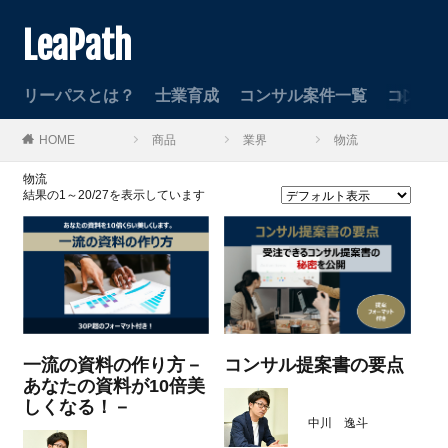
LeaPath
リーパスとは？
士業育成
コンサル案件一覧
コンサ
HOME
商品
業界
物流
物流
結果の1～20/27を表示しています
一流の資料の作り方－
コンサル提案書の要点
あなたの資料が10倍美
しくなる！－
中川 逸斗