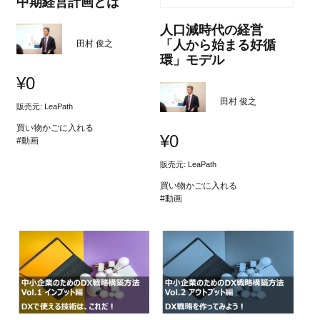
中期経営計画とは
人口減時代の経営
「人から始まる好循
田村 俊之
環」モデル
¥
0
田村 俊之
販売元: LeaPath
買い物かごに入れる
¥
0
#動画
販売元: LeaPath
買い物かごに入れる
#動画