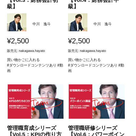
【Vol.3：財務会計初
【Vol.4：財務会計中
級】
級】
中川 逸斗
中川 逸斗
¥
2,500
¥
2,500
販売元:
nakagawa.hayato
販売元:
nakagawa.hayato
買い物かごに入れる
買い物かごに入れる
#ダウンロードコンテンツあり #動
#ダウンロードコンテンツあり #動
画
画
管理職育成シリーズ
管理職研修シリーズ
【Vol.5：KPIの作り方
【Vol.6：パワーポイン