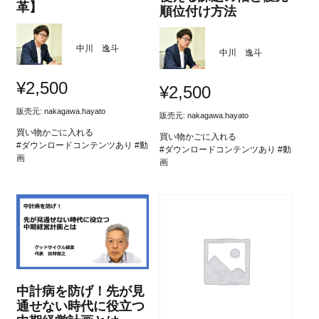
革】
順位付け方法
中川 逸斗
中川 逸斗
¥
2,500
¥
2,500
販売元:
nakagawa.hayato
販売元:
nakagawa.hayato
買い物かごに入れる
買い物かごに入れる
#ダウンロードコンテンツあり #動
#ダウンロードコンテンツあり #動
画
画
中計病を防げ！先が見
通せない時代に役立つ