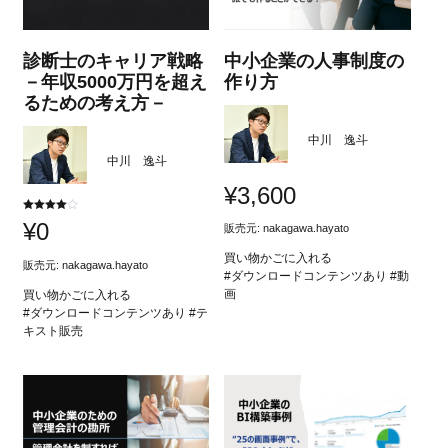
診断士のキャリア戦略
中小企業の人事制度の
－年収5000万円を超え
作り方
るための考え方－
中川 逸斗
中川 逸斗
¥
3,600
5段階中
¥
0
販売元:
nakagawa.hayato
4.00
の評価
買い物かごに入れる
販売元:
nakagawa.hayato
#ダウンロードコンテンツあり #動
画
買い物かごに入れる
#ダウンロードコンテンツあり #テ
キスト販売