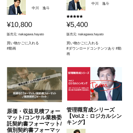
中川 逸斗
中川 逸斗
5段階中
¥
10,800
¥
5,400
5.00
の評価
販売元:
nakagawa.hayato
販売元:
nakagawa.hayato
買い物かごに入れる
買い物かごに入れる
#動画
#ダウンロードコンテンツあり #動
画
管理職育成シリーズ
原価・収益見積フォー
【Vol.2：ロジカルシン
マット/コンサル業務委
キング】
託契約書フォーマット/
個別契約書フォーマッ