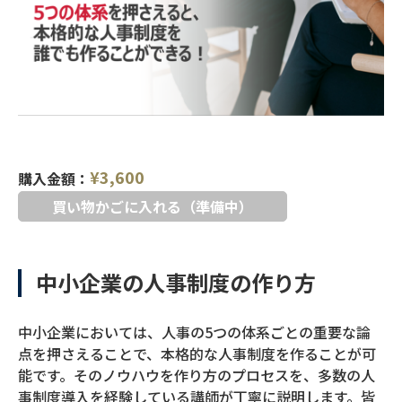
¥
3,600
購入金額：
買い物かごに入れる（準備中）
中小企業の人事制度の作り方
中小企業においては、人事の5つの体系ごとの重要な論
点を押さえることで、本格的な人事制度を作ることが可
能です。そのノウハウを作り方のプロセスを、多数の人
事制度導入を経験している講師が丁寧に説明します。皆