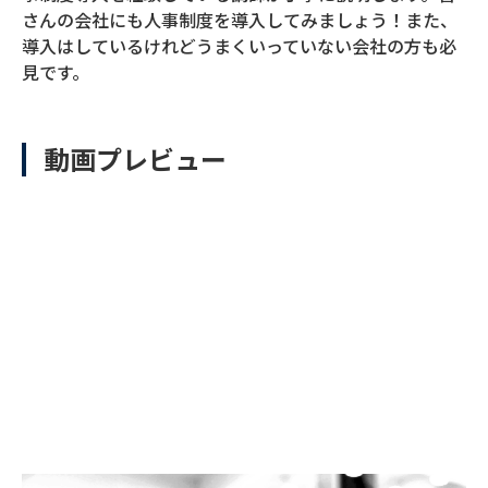
さんの会社にも人事制度を導入してみましょう！また、
導入はしているけれどうまくいっていない会社の方も必
見です。
動画プレビュー