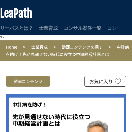
LeaPath
リーパスとは？
士業育成
コンサル案件一覧
コンサルタ
?>
Home
>
士業育成
>
動画コンテンツを探す
>
中計病
を防げ！先が見通せない時代に役立つ中期経営計画とは
お気に入り
動画コンテンツ