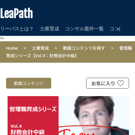
LeaPath
リーパスとは？
士業育成
コンサル案件一覧
コンサルタ
?>
Home
>
士業育成
>
動画コンテンツを探す
>
管理職
育成シリーズ【Vol.4：財務会計中級】
お気に入り
動画コンテンツ