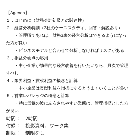
【Agenda】
１，はじめに（財務会計初級との関連性）
２．経営分析特訓（2社のケーススタディ。回答・解説あり）
・管理職であれば、財務3表の経営分析はできるようになっ
た方が良い
・ビジネスモデルと合わせて分析しなければリスクがある
３，損益分岐点の応用
・中小企業が効果的な経営改善を行いたいなら、月次で管理
すべし
４，限界利益・貢献利益の概念と計算
・中小企業は貢献利益を指標にするとうまくいくことが多い
５，営業レバレッジの概念と計算
・特に景気の波に左右されやすい業態は、管理指標とした方
が良い
時間： 2時間
付録： 投影資料、ワーク集
制限： 制限なし