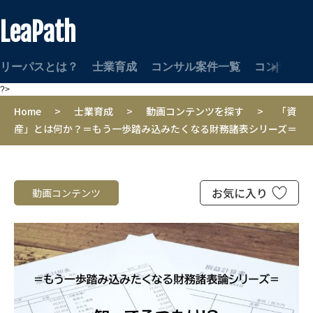
LeaPath
リーパスとは？
士業育成
コンサル案件一覧
コンサルタ
?>
Home
>
士業育成
>
動画コンテンツを探す
>
「資
産」とは何か？＝もう一歩踏み込みたくなる財務諸表シリーズ＝
お気に入り
動画コンテンツ