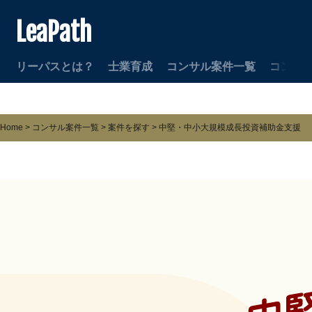
LeaPath
リーパスとは？
士業育成
コンサル案件一覧
コンサ
Home
>
コンサル案件一覧
>
案件を探す
>
中堅・中小大規模成長投資補助金支援