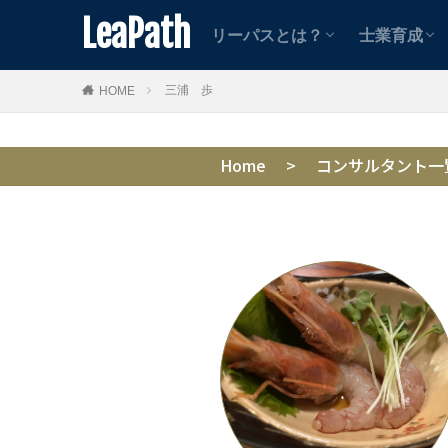
士業向け
中小企業向け
案件紹介者向け
動画コン
記事コン
LeaPath
リーパスとは？
士業育成
士業向け
中小企業向け
案件紹介者向け
動画コン
記事コン
三浦 歩
HOME
Home
>
コンサルタント一