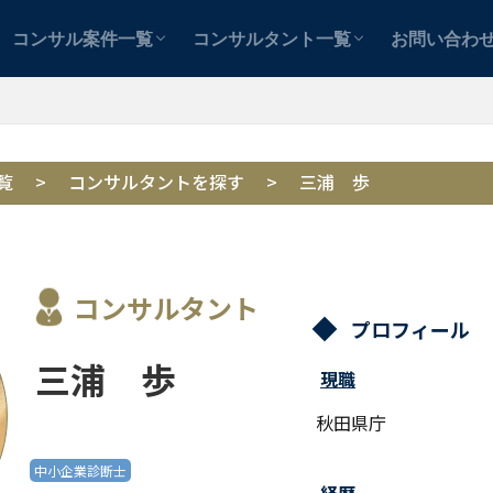
テンツ
テンツ
案件を探す
コンサルタントを探す
士業用
中小企業用
案件紹介者
コンサル案件一覧
コンサルタント一覧
お問い合わ
テンツ
テンツ
案件を探す
コンサルタントを探す
士業用
中小企業用
案件紹介者
覧
>
コンサルタントを探す
>
三浦 歩
コンサルタント
プロフィール
三浦 歩
現職
秋田県庁
中小企業診断士