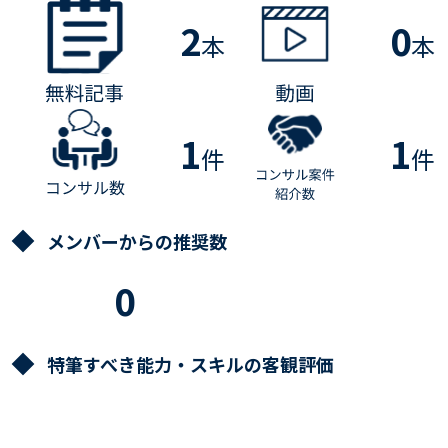
2
0
本
本
1
1
件
件
メンバーからの推奨数
0
特筆すべき能力・スキルの客観評価