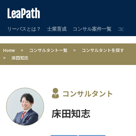
LeaPath
リーパスとは？
士業育成
コンサル案件一覧
コンサ
Home
>
コンサルタント一覧
>
コンサルタントを探す
>
床田知志
コンサルタント
床田知志