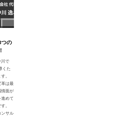
8つの
！
中川で
導くた
ます。
変革は最
感情面が
を進めて
です。
コンサル