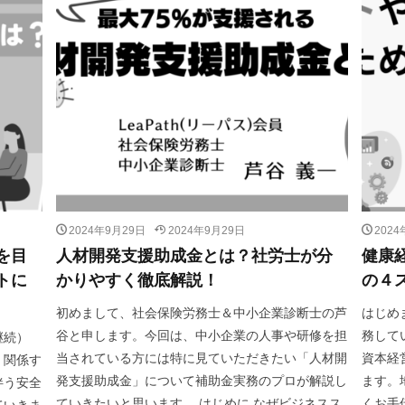
2024年9月29日
2024年9月29日
202
を目
人材開発支援助成金とは？社労士が分
健康
トに
かりやすく徹底解説！
の４
初めまして、社会保険労務士＆中小企業診断士の芦
はじめ
谷と申します。今回は、中小企業の人事や研修を担
務して
継続）
当されている方には特に見ていただきたい「人材開
資本経
、関係す
発支援助成金」について補助金実務のプロが解説し
ます。
伴う安全
ていきたいと思います。 はじめに なぜビジネスス
くお手
ていきま