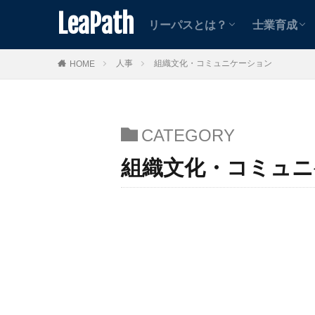
士業向け
中小企業向け
案件紹介者向け
動画コン
記事コン
LeaPath
リーパスとは？
士業育成
士業向け
中小企業向け
案件紹介者向け
動画コン
記事コン
人事
組織文化・コミュニケーション
HOME
CATEGORY
組織文化・コミュニ