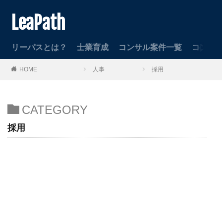
LeaPath
リーパスとは？
士業育成
コンサル案件一覧
コンサ
HOME
人事
採用
CATEGORY
採用