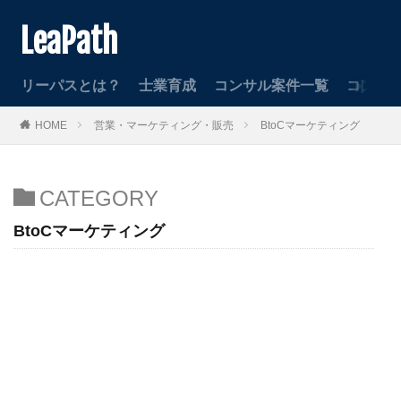
LeaPath
リーパスとは？
士業育成
コンサル案件一覧
コンサ
HOME
営業・マーケティング・販売
BtoCマーケティング
CATEGORY
BtoCマーケティング