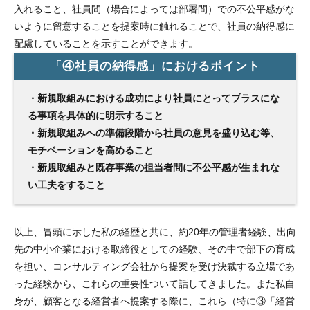
入れること、社員間（場合によっては部署間）での不公平感がな
いように留意することを提案時に触れることで、社員の納得感に
配慮していることを示すことができます。
「④社員の納得感」におけるポイント
・新規取組みにおける成功により社員にとってプラスにな
る事項を具体的に明示すること
・新規取組みへの準備段階から社員の意見を盛り込む等、
モチベーションを高めること
・新規取組みと既存事業の担当者間に不公平感が生まれな
い工夫をすること
以上、冒頭に示した私の経歴と共に、約20年の管理者経験、出向
先の中小企業における取締役としての経験、その中で部下の育成
を担い、コンサルティング会社から提案を受け決裁する立場であ
った経験から、これらの重要性ついて話してきました。また私自
身が、顧客となる経営者へ提案する際に、これら（特に③「経営