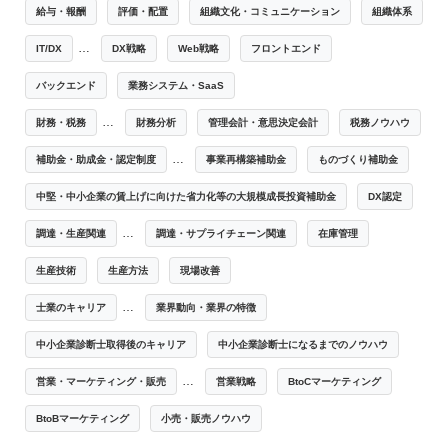
給与・報酬
評価・配置
組織文化・コミュニケーション
組織体系
…
IT/DX
DX戦略
Web戦略
フロントエンド
バックエンド
業務システム・SaaS
…
財務・税務
財務分析
管理会計・意思決定会計
税務ノウハウ
…
補助金・助成金・認定制度
事業再構築補助金
ものづくり補助金
中堅・中小企業の賃上げに向けた省力化等の大規模成長投資補助金
DX認定
…
調達・生産関連
調達・サプライチェーン関連
在庫管理
生産技術
生産方法
現場改善
…
士業のキャリア
業界動向・業界の特徴
中小企業診断士取得後のキャリア
中小企業診断士になるまでのノウハウ
…
営業・マーケティング・販売
営業戦略
BtoCマーケティング
BtoBマーケティング
小売・販売ノウハウ