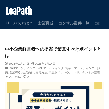
LeaPath
リーパスとは？
士業育成
コンサル案件一覧
コンサ
中小企業経営者への提案で留意すべきポイントと
は
2025年1月14日
2025年1月14日
BtoBマーケティング
,
BtoCマーケティング
,
営業・マーケティング・販
売
,
営業戦略
,
士業向け
,
思考方法
,
業界別ノウハウ
,
コンサルタントの基礎
232 view
0件