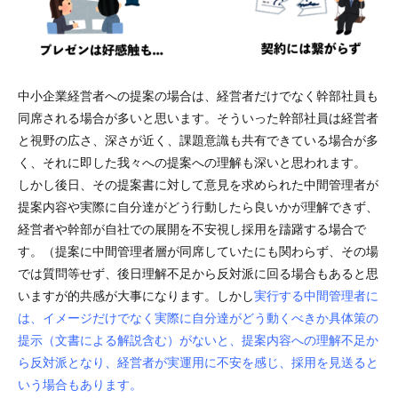
中小企業経営者への提案の場合は、経営者だけでなく幹部社員も
同席される場合が多いと思います。そういった幹部社員は経営者
と視野の広さ、深さが近く、課題意識も共有できている場合が多
く、それに即した我々への提案への理解も深いと思われます。
しかし後日、その提案書に対して意見を求められた中間管理者が
提案内容や実際に自分達がどう行動したら良いかが理解できず、
経営者や幹部が自社での展開を不安視し採用を躊躇する場合で
す。（提案に中間管理者層が同席していたにも関わらず、その場
では質問等せず、後日理解不足から反対派に回る場合もあると思
いますが
的共感が大事になります。しかし
実行する中間管理者に
は、イメージだけでなく実際に自分達がどう動くべきか具体策の
提示（文書による解説含む）がないと、提案内容への理解不足か
ら反対派となり、経営者が実運用に不安を感じ、採用を見送ると
いう場合もあります。